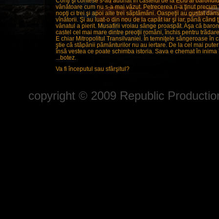
Conţi şi contese s-au adunat în castelul de la Eciu al baronu
vânătoare cum nu s-a mai văzut. Petrecerea n-a ţinut precum în p
nopţi ci trei şi apoi alte trei săptămâni. Oaspeţii au gustat dansu
vînătorii. Şi au luat-o din nou de la capăt iar şi iar, până când 
vânatul a pierit. Musafirii vroiau sânge proaspăt. Aşa că baronu
castel cel mai mare dintre preoţii români, închis pentru trădare
E chiar Mitropolitul Transilvaniei. În temniţele sângeroase în 
ştie că stăpânii pământurilor nu au iertare. De la cel mai pute
însă vestea ce poate schimba istoria. Sava e chemat în inima T
...botez.
Va fi începutul sau sfârşitul?
copyright © 2009 Republic Production