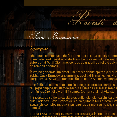
Războaie, comploturi, stăpâni dezbinaţi în lupta pentru putere
în numele credinţei. Aşa arăta Transilvania sfârşitului de secol
subordonat Porţii Otomane, condus de ungurii de religie calv
de românii ortodocşi.
În vrajba generală, un preot luminat reaprinde speranţa.Mai înt
soldat, Sava Brancovici ajunge mitropolit al Transilvaniei. Pro
Herţegovina, Sava, pe numele său de botez Simion, va marca i
Este înlăturat de mai multe ori, în funcţie de principii care s-a
reuşeşte timp de un sfert de secol să rămână cel mai însemna
românilor. Cronicile vremii îl compară chiar cu Mihai Viteazul.
În încercarea sa de a rezista presiunilor clericior calvini care 
cultul ortodox, Sava Brancovici caută ajutor în Rusia. Asta îi va
acuzat de complot împotriva principelui, de moravuri uşoare, va
temniţă.
E anul 1683. În inima Transilvaniei, distracţia începuse pe la m